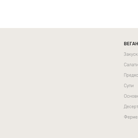
ВЕГА
Закуск
Салат
Предяс
Супи
Основ
Десер
Ферме