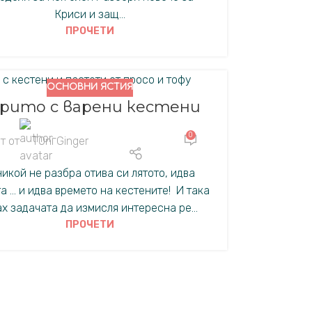
Криси и защ...
ПРОЧЕТИ
ОСНОВНИ ЯСТИЯ
рито с варени кестени
0
т от
TOni Ginger
никой не разбра отива си лятото, идва
а ... и идва времето на кестените! И така
х задачата да измисля интересна ре...
ПРОЧЕТИ