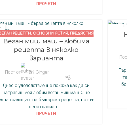
ПРОЧЕТИ
7
08
ВЕГАН РЕЦЕПТИ
,
ОСНОВНИ ЯСТИЯ
,
ПРЕДЯСТИЯ
.
НОЕ.
Веган миш маш – любима
рецепта в няколко
Пос
варианта
Тър
Пост от
TOni Ginger
т
бо
Днес с удоволствие ще покажа как да си
направиш моя любим веган миш маш. Още
една традиционна българска рецепта, но във
веган вариант. ...
ПРОЧЕТИ