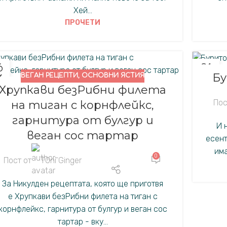
Хей...
ПРОЧЕТИ
6
21
Бу
ВЕГАН РЕЦЕПТИ
,
ОСНОВНИ ЯСТИЯ
.
СЕП.
Хрупкави безРибни филета
Пос
на тиган с корнфлейкс,
гарнитура от булгур и
И 
веган сос тартар
есент
има
0
Пост от
TOni Ginger
За Никулден рецептата, която ще приготвя
е Хрупкави безРибни филета на тиган с
корнфлейкс, гарнитура от булгур и веган сос
тартар - вку...