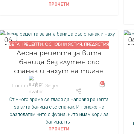
ПРОЧЕТИ
06
0
ВЕГАН РЕЦЕПТИ
,
ОСНОВНИ ЯСТИЯ
,
ПРЕДЯСТИЯ
ЯН.
ДЕК
Лесна рецепта за вита
баница без глутен със
спанак и нахут на тиган
0
Пост от
TOni Ginger
От много време се глася да направя рецепта
за вита баница със спанак. И понеже не
разполагам нито с фурна, нито имам кори за
баница, пъ...
ПРОЧЕТИ