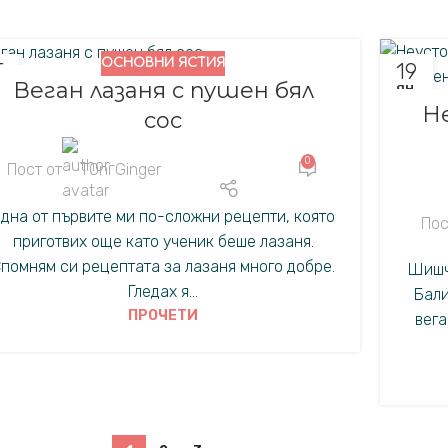
ОСНОВНИ ЯСТИЯ
5
19
Веган лазаня с пушен бял
.
ЯН.
Н
сос
0
Пост от
TOni Ginger
дна от първите ми по-сложни рецепти, която
Пос
приготвих още като ученик беше лазаня.
помням си рецептата за лазаня много добре.
Шишч
Гледах я...
Бали
ПРОЧЕТИ
вега