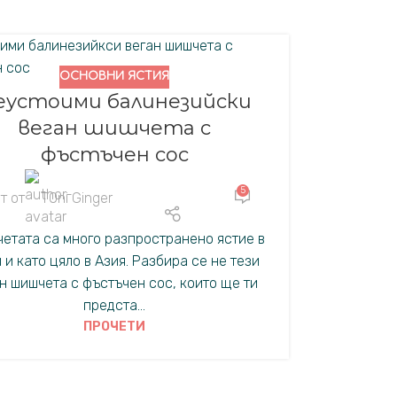
ОСНОВНИ ЯСТИЯ
еустоими балинезийски
веган шишчета с
фъстъчен сос
5
т от
TOni Ginger
етата са много разпространено ястие в
 и като цяло в Азия. Разбира се не тези
н шишчета с фъстъчен сос, които ще ти
предста...
ПРОЧЕТИ