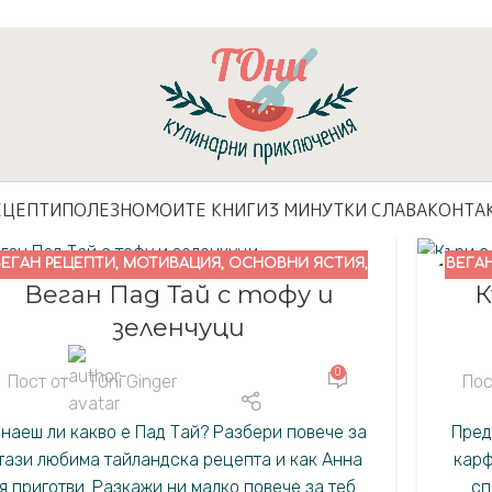
ЕЦЕПТИ
ПОЛЕЗНО
МОИТЕ КНИГИ
3 МИНУТКИ СЛАВА
КОНТА
ВЕГАН РЕЦЕПТИ
,
МОТИВАЦИЯ
,
ОСНОВНИ ЯСТИЯ
,
ВЕГА
4
19
Веган Пад Тай с тофу и
К
ПОЛЕЗНО
.
НОЕ.
зеленчуци
0
Пост от
TOni Ginger
Пос
наеш ли какво е Пад Тай? Разбери повече за
Пред
тази любима тайландска рецепта и как Анна
карф
я приготви. Разкажи ни малко повече за теб.
сп