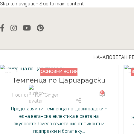
Skip to navigation
Skip to main content
НАЧАЛО
ВЕГАН Р
ОСНОВНИ ЯСТИЯ
21
0
Темпенца по Цариградски
ФЕВ.
ДЕК
0
Пост от
TOni Ginger
Представям ти Темпенца по Цариградски -
една веганска еклектика в света на
З
вкусовете. Смело съчетание от пикантни
подправки и богат вку...