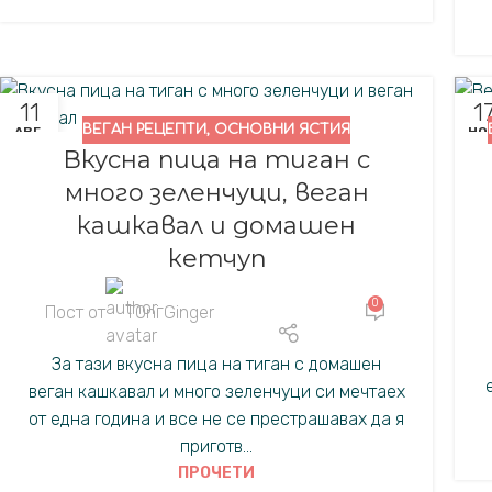
11
1
ВЕГАН РЕЦЕПТИ
,
ОСНОВНИ ЯСТИЯ
АВГ.
НОЕ
Вкусна пица на тиган с
много зеленчуци, веган
кашкавал и домашен
кетчуп
0
Пост от
TOni Ginger
За тази вкусна пица на тиган с домашен
веган кашкавал и много зеленчуци си мечтаех
от една година и все не се престрашавах да я
приготв...
ПРОЧЕТИ