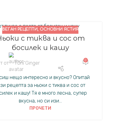
ВЕГАН РЕЦЕПТИ
,
ОСНОВНИ ЯСТИЯ
Ньоки с тиква и сос от
босилек и кашу
0
т от
TOni Ginger
сиш нещо интересно и вкусно? Опитай
ази рецепта за ньоки с тиква и сос от
силек и кашу! Тя е много лесна, супер
вкусна, но си изи...
ПРОЧЕТИ