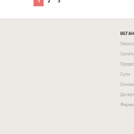
1
2
3
ВЕГА
Закуск
Салат
Предяс
Супи
Основ
Десер
Ферме