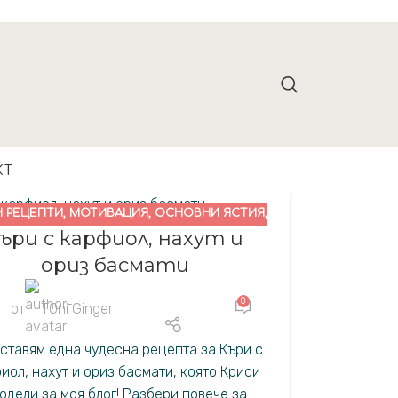
КТ
Н РЕЦЕПТИ
,
МОТИВАЦИЯ
,
ОСНОВНИ ЯСТИЯ
,
ъри с карфиол, нахут и
ПОЛЕЗНО
ориз басмати
0
т от
TOni Ginger
ставям една чудесна рецепта за Къри с
иол, нахут и ориз басмати, която Криси
одели за моя блог! Разбери повече за