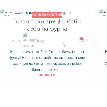
ОСНОВНИ ЯСТИЯ
04
2
Гигантски гръцки боб с
ФЕВ.
ЯН
гъби на фурна
0
Пост от
TOni Ginger
Едва ли има някой, който не обича боб на
Е
фурна! В нашето семейство сме поставили
традиция да ядем веднъж седмично боб.
С
Обикновено го пр...
ПРОЧЕТИ