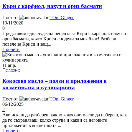
Къри с карфиол, нахут и ориз басмати
Пост от
TOni Ginger
19/11/2020
0
Представям една чудесна рецепта за Къри с карфиол, нахут и
ориз басмати, която Криси сподели за моя блог! Разбери
повече за Криси и защ...
Прочети
11
апр.
Полезно
Кокосово масло – ползи и приложения в
козметиката и кулинарията
Пост от
TOni Ginger
06/12/2025
2
Ако искаш да разбереш какво кокосово масло да избереш, как
да го съхраняваш, колко струва и какви са неговите
приложения в козметиката ...
Прочети