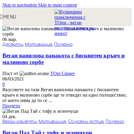
Skip to navigation
Skip to main content
MENU
06
мар.
Десерти
,
Мотивация
,
Полезно
Веган ванилова панакота с бисквитен крънч и
малиново сорбе
Пост от
TOni Ginger
06/03/2021
0
Вкусовете на тази Веган ванилова панакота с бисквитен
крънч и малиново сорбе ще те отведат на едно пътешествие,
от което няма да ти се ...
Прочети
04
дек.
Веган рецепти
,
Мотивация
,
Основни ястия
,
Полезно
Веган Пад Тай с тофу и зеленчуци