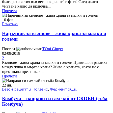
български ястия във веган вариант" е факт! След дълго
умуване какво да включва...
Прочети
10
фев.
Полезно
Наръчник за кълнове – жива храна за малки и
големи
Пост от
TOni Ginger
02/08/2018
2
Кълнове - жива храна за малки и големи Правиш ли разлика
между жива и мъртва храна? Жива е храната, която не е
преминала през никаква...
Прочети
22
ян.
Веган рецепти
,
Полезно
,
Ферментации
Комбуча – направи си сам чай от СКОБИ (гъба
Комбуча)