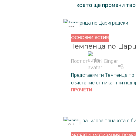
което ще промени тво
21
ФЕВ.
ОСНОВНИ ЯСТИЯ
Темпенца по Цар
Пост от
TOni Ginger
Представям ти Темпенца по 
съчетание от пикантни подпра
ПРОЧЕТИ
06
МАР.
ДЕСЕРТИ
,
МОТИВАЦИЯ
,
ПОЛЕ