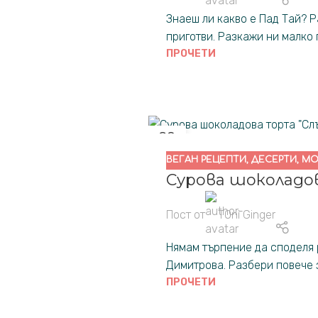
Знаеш ли какво е Пад Тай? 
приготви. Разкажи ни малко п
ПРОЧЕТИ
29
НОЕ.
ВЕГАН РЕЦЕПТИ
,
ДЕСЕРТИ
,
МО
Сурова шоколадо
Пост от
TOni Ginger
Нямам търпение да споделя 
Димитрова. Разбери повече з
ПРОЧЕТИ