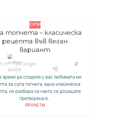
СУПИ
17
а топчета – класическа
НОЕ.
рецепта във веган
вариант
т от
TOni Ginger
0
е време да споделя с вас любимата ми
ВЕГАН РЕЦ
пта за супа топчета, една класическа
Веган
пта, но разбира се както се досещате
ре
претворена в...
ПРОЧЕТИ
Пост от