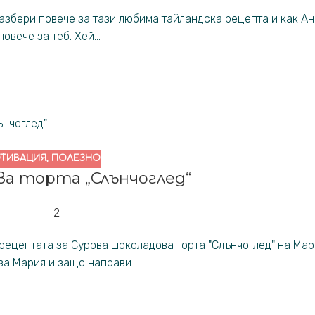
Разбери повече за тази любима тайландска рецепта и как Ан
овече за теб. Хей...
ТИВАЦИЯ
,
ПОЛЕЗНО
ва торта „Слънчоглед“
2
рецептата за Сурова шоколадова торта "Слънчоглед" на Мар
а Мария и защо направи ...