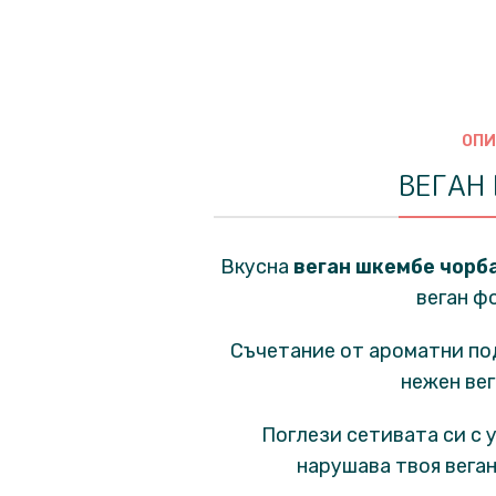
ОПИ
ВЕГАН
Вкусна
веган шкембе чорб
веган ф
Съчетание от ароматни под
нежен вег
Поглези сетивата си с 
нарушава твоя веган