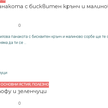
анакота с бисквитен крънч и малино
0
илова панакота с бисквитен крънч и малиново сорбе ще те 
ма да ти се ...
,
ОСНОВНИ ЯСТИЯ
,
ПОЛЕЗНО
тофу и зеленчуци
0