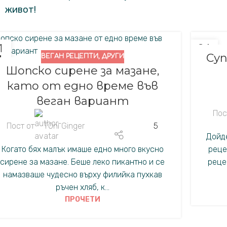
живот!
1
24
Суп
ВЕГАН РЕЦЕПТИ
,
ДРУГИ
.
ОКТ.
Шопско сирене за мазане,
като от едно време във
веган вариант
Пос
Пост от
TOni Ginger
5
Дойд
Когато бях малък имаше едно много вкусно
реце
сирене за мазане. Беше леко пикантно и се
реце
намазваше чудесно върху филийка пухкав
ръчен хляб, к...
ПРОЧЕТИ