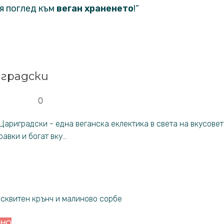
я поглед към
веган храненето
!“
иградски
0
Цариградски - една веганска еклектика в света на вкусовет
вки и богат вку...
ЗНО