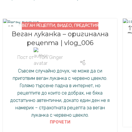
ВЕГАН РЕЦЕПТИ
,
ВИДЕО
,
ПРЕДЯСТИЯ
10
1
Веган луканка – оригинална
ДЕК.
ЯН
рецепта | vlog_006
Пост от
TOni Ginger
Съвсем случайно дочух, че може да си
приготвим веган луканка с червено цвекло.
Голямо търсене падна в интернет, но
рецептите до които се добрах, не бяха
достатъчно автентични, докато един ден не я
намерих – страхотната рецепта за веган
луканка с червено цвекло.
ПРОЧЕТИ