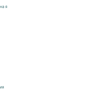
на я
ия