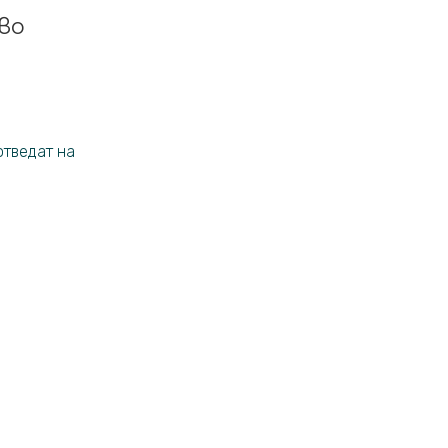
во
отведат на