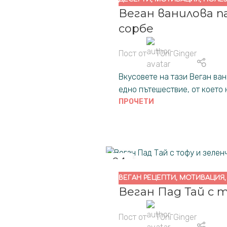
Веган ванилова п
сорбе
Пост от
TOni Ginger
Вкусовете на тази Веган ван
едно пътешествие, от което ня
ПРОЧЕТИ
04
ДЕК.
ВЕГАН РЕЦЕПТИ
,
МОТИВАЦИЯ
Веган Пад Тай с 
Пост от
TOni Ginger