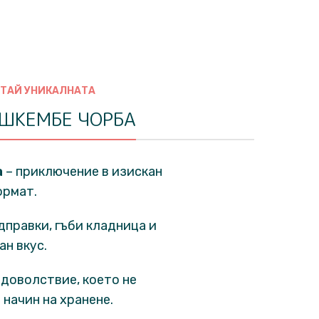
ТАЙ УНИКАЛНАТА
 ШКЕМБЕ ЧОРБА
а
– приключение в изискан
ормат.
правки, гъби кладница и
ан вкус.
удоволствие, което не
 начин на хранене.