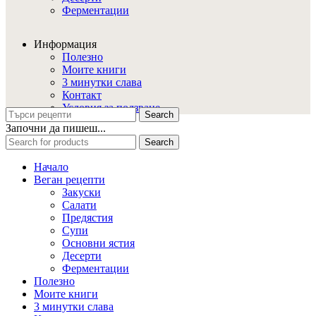
Ферментации
Информация
Полезно
Моите книги
3 минутки слава
Контакт
Условия за ползване
Search
Започни да пишеш...
Search
Начало
Веган рецепти
Закуски
Салати
Предястия
Супи
Основни ястия
Десерти
Ферментации
Полезно
Моите книги
3 минутки слава