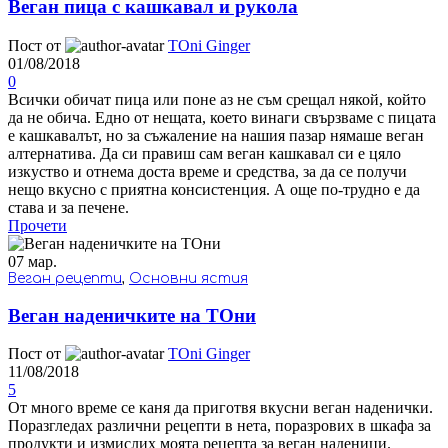
Веган пица с кашкавал и рукола
Пост от
TOni Ginger
01/08/2018
0
Всички обичат пица или поне аз не съм срещал някой, който
да не обича. Едно от нещата, което винаги свързваме с пицата
е кашкавалът, но за съжаление на нашия пазар нямаше веган
алтернатива. Да си правиш сам веган кашкавал си е цяло
изкуство и отнема доста време и средства, за да се получи
нещо вкусно с приятна консистенция. А още по-трудно е да
става и за печене.
Прочети
07
мар.
Веган рецепти
,
Основни ястия
Веган наденичките на ТОни
Пост от
TOni Ginger
11/08/2018
5
От много време се каня да приготвя вкусни веган наденички.
Поразгледах различни рецепти в нета, поразрових в шкафа за
продукти и измислих моята рецепта за веган наденици.