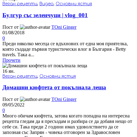
Веган рецепти
,
Видео
,
Основни ястия
Булгур със зеленчуци | vlog_001
Пост от
TOni Ginger
01/08/2018
0
Преди няколко месеца се вдъхнових от една моя приятелка,
която създаде първия туристически влог в България - Betty
travels. Така а...
Прочети
16
ян.
Веган рецепти
,
Основни ястия
Домашни кюфтета от покълнала леща
Пост от
TOni Ginger
09/05/2022
0
Много обичам кюфтета, затова когато попадна на интересна
рецепта гледам да я пресъздам и разбира се да добавя нещо от
себе си. Така преди 2 години имах удоволствието да се
запозная със Запрян - човека отговорен за Здравословен