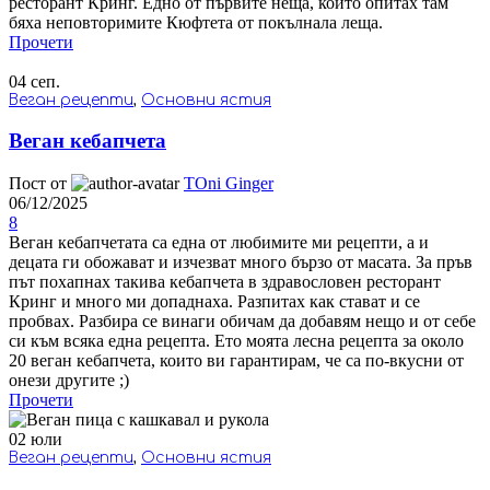
ресторант Кринг. Едно от първите неща, които опитах там
бяха неповторимите Кюфтета от покълнала леща.
Прочети
04
сеп.
Веган рецепти
,
Основни ястия
Веган кебапчета
Пост от
TOni Ginger
06/12/2025
8
Веган кебапчетата са една от любимите ми рецепти, а и
децата ги обожават и изчезват много бързо от масата. За пръв
път похапнах такива кебапчета в здравословен ресторант
Кринг и много ми допаднаха. Разпитах как стават и се
пробвах. Разбира се винаги обичам да добавям нещо и от себе
си към всяка една рецепта. Ето моята лесна рецепта за около
20 веган кебапчета, които ви гарантирам, че са по-вкусни от
онези другите ;)
Прочети
02
юли
Веган рецепти
,
Основни ястия