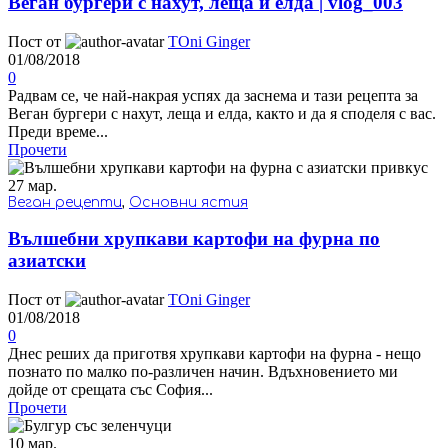
Веган бургери с нахут, леща и елда | vlog_003
Пост от
TOni Ginger
01/08/2018
0
Радвам се, че най-накрая успях да заснема и тази рецепта за
Веган бургери с нахут, леща и елда, както и да я споделя с вас.
Преди време...
Прочети
27
мар.
Веган рецепти
,
Основни ястия
Вълшебни хрупкави картофи на фурна по
азиатски
Пост от
TOni Ginger
01/08/2018
0
Днес реших да приготвя хрупкави картофи на фурна - нещо
познато по малко по-различен начин. Вдъхновението ми
дойде от срещата със София...
Прочети
10
мар.