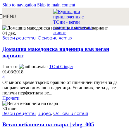
Skip to navigation
Skip to main content
MENU
04
дек.
Веган рецепти
,
Основни ястия
Домашна македонска наденица във веган
вариант
Пост от
TOni Ginger
01/08/2018
4
От много време търсих брашно от пшеничен глутен за да
направя веган домашна наденица. Установих, че за да се
получи перфектната ве...
Прочети
30
юли
Веган рецепти
,
Видео
,
Основни ястия
Веган кебапчета на скара | vlog_005