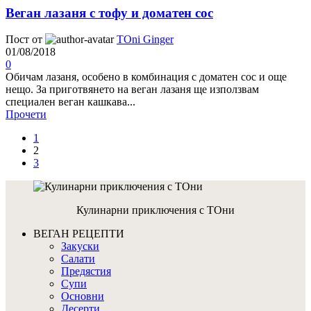
Веган лазаня с тофу и доматен сос
Пост от
TOni Ginger
01/08/2018
0
Обичам лазаня, особено в комбинация с доматен сос и още
нещо. За приготвянето на веган лазаня ще използвам
специален веган кашкава...
Прочети
1
2
3
Кулинарни приключения с ТОни
ВЕГАН РЕЦЕПТИ
Закуски
Салати
Предястия
Супи
Основни
Десерти