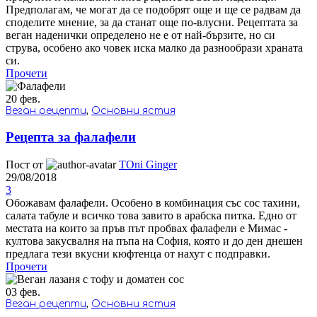
Предполагам, че могат да се подобрят още и ще се радвам да
споделите мнение, за да станат още по-влусни. Рецептата за
веган наденички определено не е от най-бързите, но си
струва, особено ако човек иска малко да разнообрази храната
си.
Прочети
20
фев.
Веган рецепти
,
Основни ястия
Рецепта за фалафели
Пост от
TOni Ginger
29/08/2018
3
Обожавам фалафели. Особено в комбинация със сос тахини,
салата табуле и всичко това завито в арабска питка. Едно от
местата на които за пръв път пробвах фалафели е Мимас -
култова закусвалня на пъпа на София, която и до ден днешен
предлага тези вкусни кюфтенца от нахут с подправки.
Прочети
03
фев.
Веган рецепти
,
Основни ястия