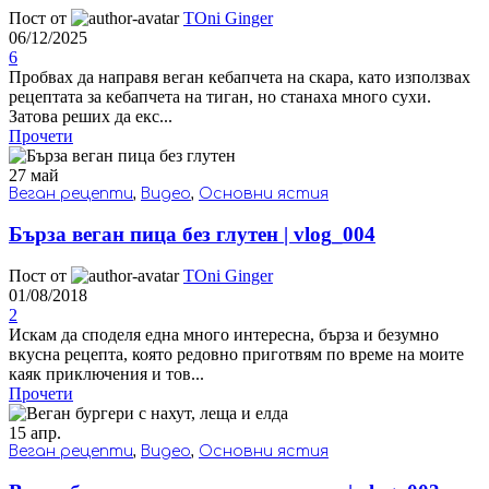
Пост от
TOni Ginger
06/12/2025
6
Пробвах да направя веган кебапчета на скара, като използвах
рецептата за кебапчета на тиган, но станаха много сухи.
Затова реших да екс...
Прочети
27
май
Веган рецепти
,
Видео
,
Основни ястия
Бърза веган пица без глутен | vlog_004
Пост от
TOni Ginger
01/08/2018
2
Искам да споделя една много интересна, бърза и безумно
вкусна рецепта, която редовно приготвям по време на моите
каяк приключения и тов...
Прочети
15
апр.
Веган рецепти
,
Видео
,
Основни ястия