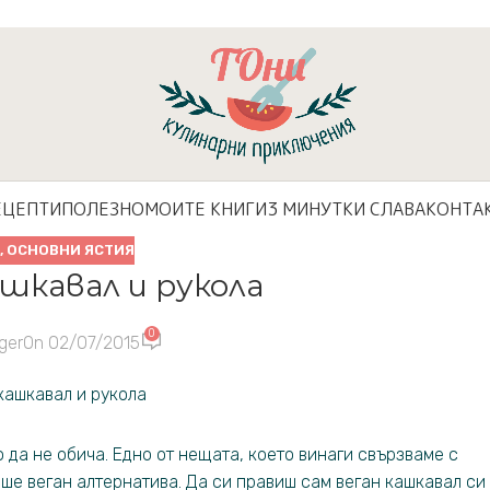
ЕЦЕПТИ
ПОЛЕЗНО
МОИТЕ КНИГИ
3 МИНУТКИ СЛАВА
КОНТА
И
,
ОСНОВНИ ЯСТИЯ
ашкавал и рукола
0
ger
On 02/07/2015
 да не обича. Едно от нещата, което винаги свързваме с
ше веган алтернатива. Да си правиш сам веган кашкавал си