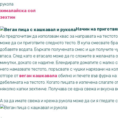
рукола
хималайска сол
зехтин
Начин на приготвя
Аз предпочитам да използвам квас за направата на тестото, 
може да си приготвите следното тесто. В купа смесвате бра
добавяте водата. Бъркате получената смес и ще получите чу
втаса. След като е втасало може да го сложите в желаната о
минутки, докато се надигне. Блендирате доматите с малко с
него намазвате тестото, поръсвате с чушки нарязани на ко
отгоре от
веган кашкавала
обилно и печете във фурна на
дебелината на тестото. Когато пицата е изпечена слагате о
няколко капки зехтинче. Получава се една свежа и вкусна в
А за да имате свежа и крехка рукола може да си я гледате с