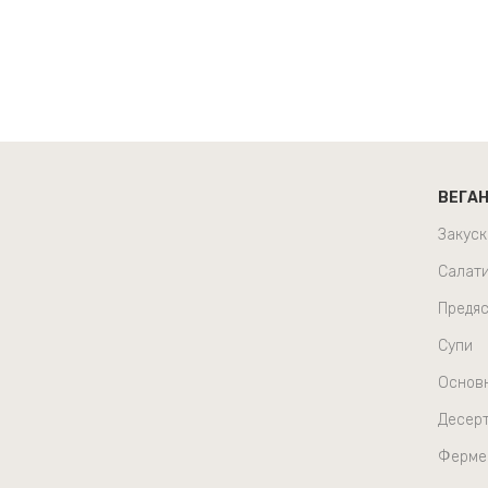
ВЕГА
Закуск
Салат
Предяс
Супи
Основ
Десер
Ферме