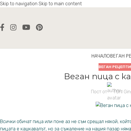
Skip to navigation
Skip to main content
НАЧАЛО
ВЕГАН Р
ВЕГАН РЕЦЕПТ
Веган пица с к
Пост от
TOni Gin
Всички обичат пица или поне аз не съм срещал някой, който
пицата е кашкавалът, но за съжаление на нашия пазар няма