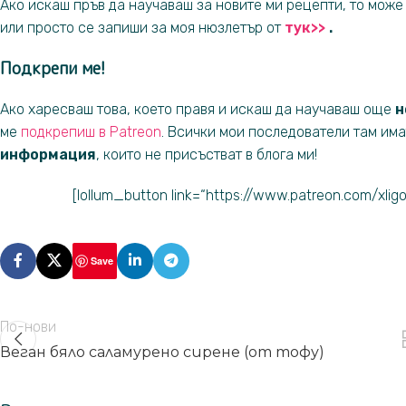
Ако искаш пръв да научаваш за новите ми рецепти, то мож
или просто се запиши за моя нюзлетър от
ту
к>
>
.
Подкрепи ме!
Ако харесваш това, което правя и искаш да научаваш още
н
ме
подкрепиш в Patreon
. Всички мои последователи там им
информация
, които не присъстват в блога ми!
[lollum_button link=“https://www.patreon.com/xlig
Save
По-нови
Веган бяло саламурено сирене (от тофу)