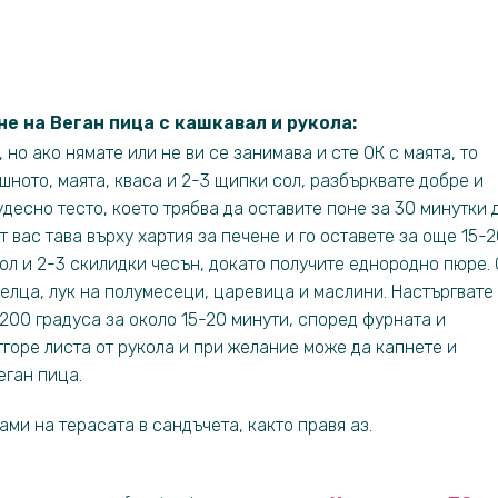
не на Веган пица с кашкавал и рукола:
но ако нямате или не ви се занимава и сте ОК с маята, то
шното, маята, кваса и 2-3 щипки сол, разбърквате добре и
десно тесто, което трябва да оставите поне за 30 минутки 
т вас тава върху хартия за печене и го оставете за още 15-
ол и 2-3 скилидки чесън, докато получите еднородно пюре. 
лелца, лук на полумесеци, царевица и маслини. Настъргвате
 200 градуса за около 15-20 минути, според фурната и
тгоре листа от рукола и при желание може да капнете и
еган пица.
ами на терасата в сандъчета, както правя аз.