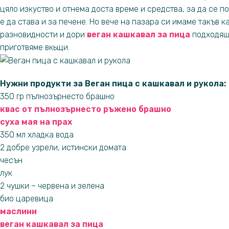
цяло изкуство и отнема доста време и средства, за да се 
е да става и за печене. Но вече на пазара си имаме такъв 
разновидности и дори
веган кашкавал за пица
подходящ 
приготвяме вкьщи.
Нужни продукти за Веган пица с кашкавал и рукола
:
350 гр пълнозърнесто брашно
квас от пълнозърнесто ръжено брашно
суха мая на прах
350 мл хладка вода
2 добре узрели, истински домата
чесън
лук
2 чушки – червена и зелена
био царевица
маслини
веган кашкавал за пица