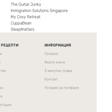
The Guitar Junky
Immigration Solutions Singapore
My Cosy Retreat
CuppaBean
SleepMatters
Н РЕЦЕПТИ
ИНФОРМАЦИЯ
и
Полезно
и
Моите книги
тия
3 минутки слава
Контакт
ни
Условия за ползване
ти
нтации