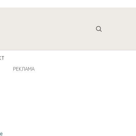
КТ
РЕКЛАМА
 е