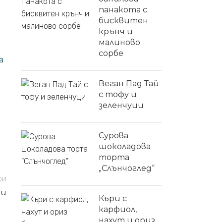
панакота с
бисквитен
крънч и
малиново
сорбе
а
Веган Пад Тай
с тофу и
зеленчуци
Сурова
шоколадова
торта
„Слънчоглед“
ри
ни
Къри с
карфиол,
нахут и ориз