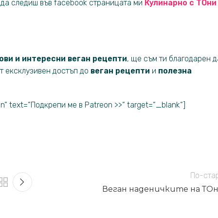
е да следиш във facebook страницата ми
Кулинар
но с ТОн
и
ови и интересни веган рецепти
, ще съм ти благодарен д
ат ексклузивен достъп до
веган рецепти
и
полезна
on“ text=“Подкрепи ме в Patreon >>“ target=“_blank“]
По-ста
Веган наденичките на ТО