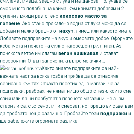
смиламе лимеца, заедно с лука и магданоза. Получава се
смес много подобна на кайма. Към каймата добавям и 2
супени лъжици разтопено
кокосово масло за
готвене
. Ако стане прекалено водна от лука може да се
добави и малко брашно от
нахут
, лимец или каквото имате.
Добавяте подправките на вкус и омесвате добре. Оформяте
кебапчета и печете на силно нагорещен грил тиган. Аз
понякога вътре им слагам
веган кашкавал
и стават
невероятни! Отвън запечени, а вътре мекички …
Както знаете подправките са най-
важната част за всяка гозба и трябва да се отнасяме
сериозно към тях. Откакто посетих едно магазинче за
подправки, разбрах, че нямат нищо общо с тези, които сме
свикнали да ни пробутват в повечето магазини. Не знам
стари ли са, със сено ли ги смесват, но горещо ви съветвам
да пробвате нещо различно. Пробвайте тези
подправки
и
ще забележите огромната разлика.