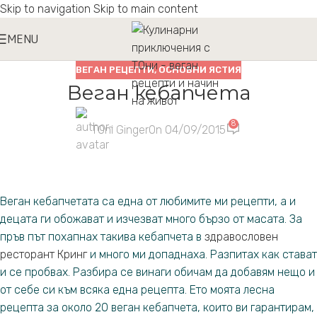
Skip to navigation
Skip to main content
MENU
ВЕГАН РЕЦЕПТИ
,
ОСНОВНИ ЯСТИЯ
Веган кебапчета
8
TOni Ginger
On 04/09/2015
Веган кебапчетата са една от любимите ми рецепти, а и
децата ги обожават и изчезват много бързо от масата. За
пръв път похапнах такива кебапчета в
здравословен
ресторант Кринг
и много ми допаднаха. Разпитах как стават
и се пробвах. Разбира се винаги обичам да добавям нещо и
от себе си към всяка една рецепта. Ето моята лесна
рецепта за около 20 веган кебапчета, които ви гарантирам,