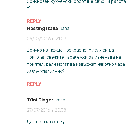
Обикновен кухненски робот ще свърши работа
🙂
REPLY
Hosting Italia
каза:
26/07/2016 в 21:09
Всичко изглежда прекрасно! Мисля си да
приготвя свежите таралежки за изненада на
приятел, дали могат да издържат няколко часа
извън хладилник?
REPLY
TOni Ginger
каза:
27/07/2016 в 20:38
Да, ще издъжат 🙂