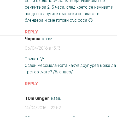
сол и около 100-150 мл вода. Накисват се
семките за 2-3 часа, след което се измиват и
заедно с другите съставки се слагат в
блендера и сме готови със соса 🙂
REPLY
Чорова
каза:
06/04/2016 в 13:13
Привет 🙂
Освен месомелачката какъв друг уред може да
препоръчате? /блендер/
REPLY
TOni Ginger
каза:
14/04/2016 в 22:52