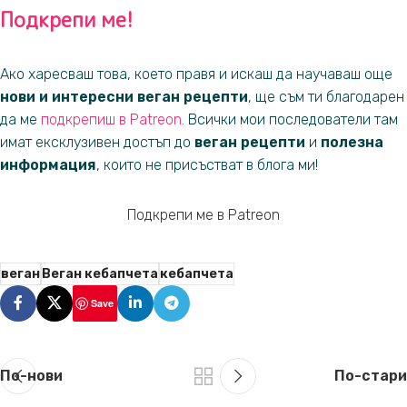
Подкрепи ме!
Ако харесваш това, което правя и искаш да научаваш още
нови и интересни веган рецепти
, ще съм ти благодарен
да ме
подкрепиш в
Patreon
.
Всички мои последователи там
имат ексклузивен достъп до
веган рецепти
и
полезна
информация
, които не присъстват в блога ми!
Подкрепи ме в Patreon
веган
Веган кебапчета
кебапчета
Save
По-нови
По-стари