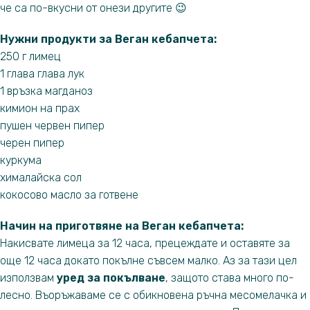
че са по-вкусни от онези другите 😉
Нужни продукти за Веган кебапчета
:
250 г лимец
1 глава глава лук
1 връзка магданоз
кимион на прах
пушен червен пипер
черен пипер
куркума
хималайска сол
кокосово масло за готвене
Начин на приготвяне на Веган кебапчета:
Накисвате лимеца за 12 часа, прецеждате и оставяте за
още 12 часа докато покълне съвсем малко. Аз за тази цел
използвам
уред за покълване
, защото става много по-
лесно. Въоръжаваме се с обикновена ръчна месомелачка и