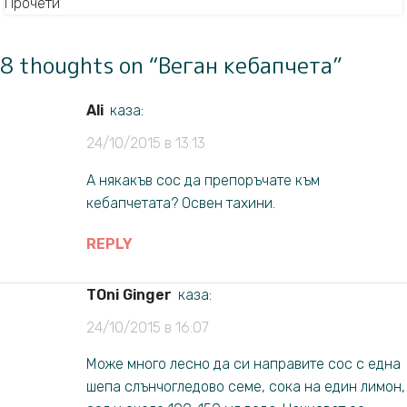
Прочети
8 thoughts on “
Веган кебапчета
”
Ali
каза:
24/10/2015 в 13:13
А някакъв сос да препоръчате към
кебапчетата? Освен тахини.
REPLY
TOni Ginger
каза:
24/10/2015 в 16:07
Може много лесно да си направите сос с една
шепа слънчогледово семе, сока на един лимон,