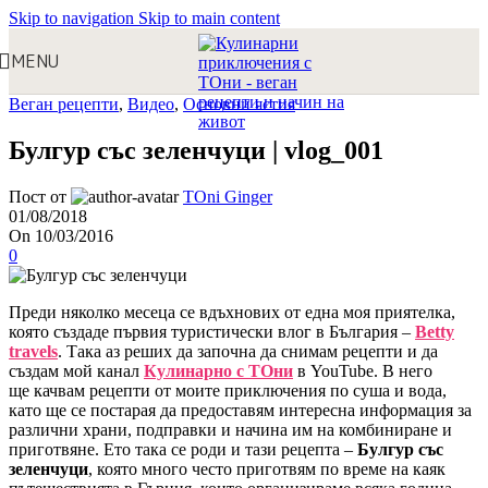
Skip to navigation
Skip to main content
MENU
Веган рецепти
,
Видео
,
Основни ястия
Булгур със зеленчуци | vlog_001
Пост от
TOni Ginger
01/08/2018
On 10/03/2016
0
Преди няколко месеца се вдъхнових от една моя приятелка,
която създаде първия туристически влог в България –
Betty
travels
. Така аз реших да започна да снимам рецепти и да
създам мой канал
Кулинарно с ТОни
в YouTube. В него
ще качвам рецепти от моите приключения по суша и вода,
като ще се постарая да предоставям интересна информация за
различни храни, подправки и начина им на комбиниране и
приготвяне. Ето така се роди и тази рецепта –
Булгур със
зеленчуци
, която много често приготвям по време на каяк