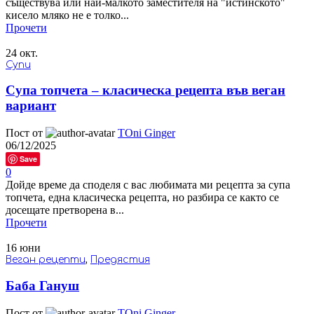
съществува или най-малкото заместителя на "истинското"
кисело мляко не е толко...
Прочети
24
окт.
Супи
Супа топчета – класическа рецепта във веган
вариант
Пост от
TOni Ginger
06/12/2025
Save
0
Дойде време да споделя с вас любимата ми рецепта за супа
топчета, една класическа рецепта, но разбира се както се
досещате претворена в...
Прочети
16
юни
Веган рецепти
,
Предястия
Баба Гануш
Пост от
TOni Ginger