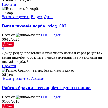
Прочети
17
мар.
Веган рецепти
,
Видео
,
Супи
Веган шкембе чорба | vlog_002
Пост от
TOni Ginger
06/12/2025
Save
4
Дойде ред да представя и тази много лесна и бърза рецепта -
веган шкембе чорба. Тя е чудесна алтернатива на позната ни
шкембе чорба. За...
Прочети
06
фев.
Веган рецепти
,
Десерти
Райско брауни – веган, без глутен и какао
Пост от
TOni Ginger
01/08/2018
Save