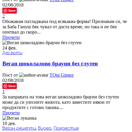
02/08/2018
Save
2
Обожавам патладжана под всякаква форма! Признавам си, че
за Баба Гануш бях чувал от доста време, но така и не бях
опитвал до скоро...
Прочети
24
фев.
Десерти
Веган шоколадово брауни без глутен
Пост от
TOni Ginger
02/08/2018
Save
1
За направата на това веган шоколадово брауни без глутен
може да си улесните живота, като заместите някои от
продуктите с готови такива....
Прочети
10
дек.
Веган рецепти
,
Видео
,
Предястия