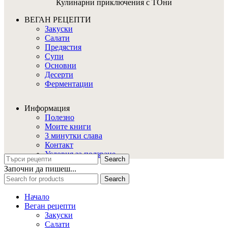
Кулинарни приключения с ТОни
ВЕГАН РЕЦЕПТИ
Закуски
Салати
Предястия
Супи
Основни
Десерти
Ферментации
Информация
Полезно
Моите книги
3 минутки слава
Контакт
Условия за ползване
Search
Започни да пишеш...
Search
Начало
Веган рецепти
Закуски
Салати