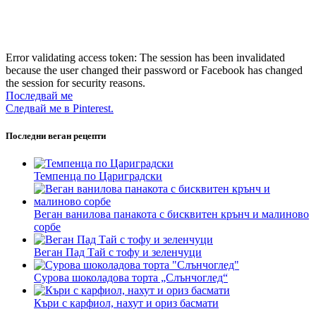
Error validating access token: The session has been invalidated
because the user changed their password or Facebook has changed
the session for security reasons.
Последвай ме
Следвай ме в Pinterest.
Последни веган рецепти
Темпенца по Цариградски
Веган ванилова панакота с бисквитен крънч и малиново
сорбе
Веган Пад Тай с тофу и зеленчуци
Сурова шоколадова торта „Слънчоглед“
Къри с карфиол, нахут и ориз басмати