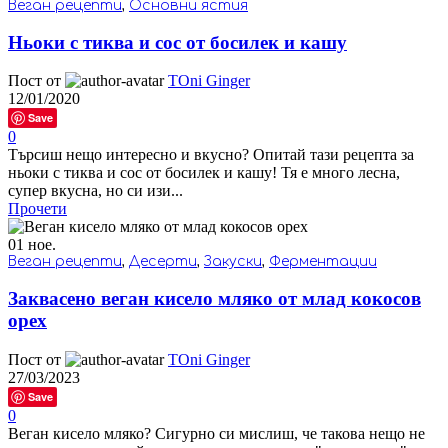
Веган рецепти
,
Основни ястия
Ньоки с тиква и сос от босилек и кашу
Пост от
TOni Ginger
12/01/2020
Save
0
Търсиш нещо интересно и вкусно? Опитай тази рецепта за
ньоки с тиква и сос от босилек и кашу! Тя е много лесна,
супер вкусна, но си изи...
Прочети
01
ное.
Веган рецепти
,
Десерти
,
Закуски
,
Ферментации
Заквасено веган кисело мляко от млад кокосов
орех
Пост от
TOni Ginger
27/03/2023
Save
0
Веган кисело мляко? Сигурно си мислиш, че такова нещо не