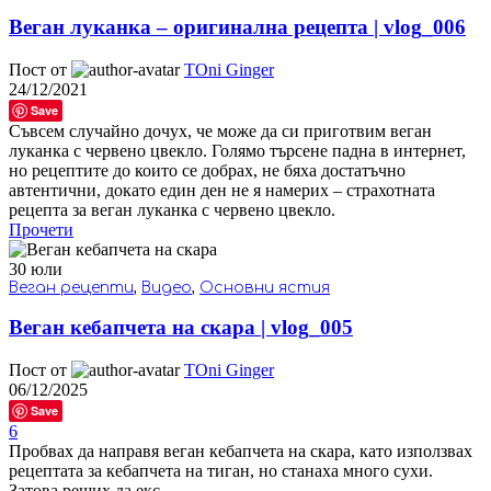
Веган луканка – оригинална рецепта | vlog_006
Пост от
TOni Ginger
24/12/2021
Save
Съвсем случайно дочух, че може да си приготвим веган
луканка с червено цвекло. Голямо търсене падна в интернет,
но рецептите до които се добрах, не бяха достатъчно
автентични, докато един ден не я намерих – страхотната
рецепта за веган луканка с червено цвекло.
Прочети
30
юли
Веган рецепти
,
Видео
,
Основни ястия
Веган кебапчета на скара | vlog_005
Пост от
TOni Ginger
06/12/2025
Save
6
Пробвах да направя веган кебапчета на скара, като използвах
рецептата за кебапчета на тиган, но станаха много сухи.
Затова реших да екс...