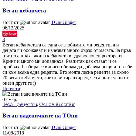
Веган кебапчета
Пост от
TOni Ginger
06/12/2025
Save
8
Веган кебапчетата са една от любимите ми рецепти, а и
децата ги обожават и изчезват много бързо от масата. За пръв
път похапнах такива кебапчета в здравословен ресторант
Кринг и много ми допаднаха. Разпитах как стават и се
пробвах. Разбира се винаги обичам да добавям нещо и от себе
си към всяка една рецепта. Ето моята лесна рецепта за около
20 веган кебапчета, които ви гарантирам, че са по-вкусни от
онези другите ;)
Прочети
07
мар.
Веган рецепти
,
Основни ястия
Веган наденичките на ТОни
Пост от
TOni Ginger
11/08/2018