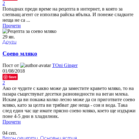
2
Попаднах преди време на рецепта в интернет, в която за
слепващ агент се използва райска ябълка. И понеже сладките
неща не са ...
Прочети
29
ян.
Други
Соево мляко
Пост от
TOni Ginger
01/08/2018
Save
2
Ако се чудите с какво може да заместите кравето мляко, то на
пазара съществуват десетки разновидности на веган млека.
Искам да ви покажа колко лесно може да си приготвите соево
мляко, като за целта ви трябват две неща - соя и вода. Така
след един час ще имате прясно соево мляко, което ще издържи
поне 4-5 дни в хладилник.
Прочети
04
сеп.
Веган рецепти
,
Основни ястия