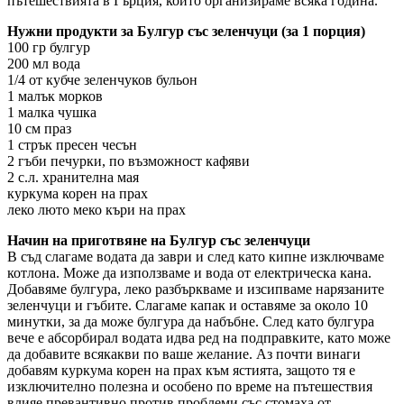
пътешествията в Гърция, които организираме всяка година.
Нужни продукти за Булгур със зеленчуци (за 1 порция)
100 гр булгур
200 мл вода
1/4 от кубче зеленчуков бульон
1 малък морков
1 малка чушка
10 см праз
1 стрък пресен чесън
2 гъби печурки, по възможност кафяви
2 с.л. хранителна мая
куркума корен на прах
леко люто меко къри на прах
Начин на приготвяне на Булгур със зеленчуци
В съд слагаме водата да заври и след като кипне изключваме
котлона. Може да използваме и вода от електрическа кана.
Добавяме булгура, леко разбъркваме и изсипваме нарязаните
зеленчуци и гъбите. Слагаме капак и оставяме за около 10
минутки, за да може булгура да набъбне. След като булгура
вече е абсорбирал водата идва ред на подправките, като може
да добавите всякакви по ваше желание. Аз почти винаги
добавям куркума корен на прах към ястията, защото тя е
изключително полезна и особено по време на пътешествия
влияе превантивно против проблеми със стомаха от