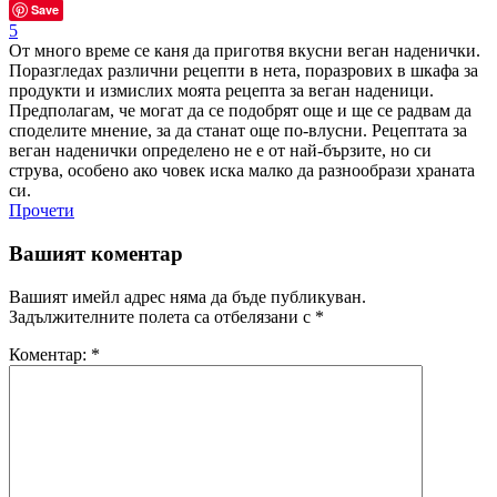
Save
5
От много време се каня да приготвя вкусни веган наденички.
Поразгледах различни рецепти в нета, поразрових в шкафа за
продукти и измислих моята рецепта за веган наденици.
Предполагам, че могат да се подобрят още и ще се радвам да
споделите мнение, за да станат още по-влусни. Рецептата за
веган наденички определено не е от най-бързите, но си
струва, особено ако човек иска малко да разнообрази храната
си.
Прочети
Вашият коментар
Вашият имейл адрес няма да бъде публикуван.
Задължителните полета са отбелязани с
*
Коментар:
*