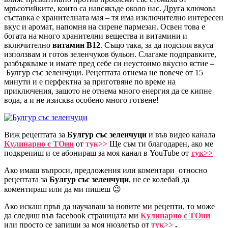
мръсотийките, които са навсякъде около нас. Друга ключова
съставка е хранителната мая – тя има изключително интересен
вкус и аромат, напомня на сирене пармезан. Освен това е
богата на много хранителни вещества и витамини и
включително
витамин B12
. Също така, за да подсиля вкуса
използвам и готов зеленчуков бульон. Слагаме подправките,
разбъркваме и имате пред себе си неустоимо вкусно ястие –
Булгур със зеленчуци. Рецептата отнема не повече от 15
минути и е перфектна за приготвяне по време на
приключения, защото не отнема много енергия да се кипне
вода, а и не изисква особено много готвене!
Виж рецептата за
Булгур със зеленчуци
и във видео канала
Кулинарно с ТОни
от
тук>>
Ще съм ти благодарен, ако ме
подкрепиш и се абонираш за моя канал в YouTube от
т
ук
>>
Ако имаш въпроси, предложения или коментари относно
рецептата за
Булгур със зеленчуци
, не се колебай да
коментираш или да ми пишеш 😉
Ако искаш пръв да научаваш за новите ми рецепти, то може
да следиш във facebook страницата ми
Кулина
рно с
ТОн
и
или просто се запиши за моя нюзлетър от
ту
к>
>
.