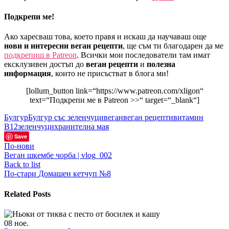
Подкрепи ме!
Ако харесваш това, което правя и искаш да научаваш още
нови и интересни веган рецепти
, ще съм ти благодарен да ме
подкрепиш в Patreon
. Всички мои последователи там имат
ексклузивен достъп до
веган рецепти
и
полезна
информация
, които не присъстват в блога ми!
[lollum_button link=“https://www.patreon.com/xligon“
text=“Подкрепи ме в Patreon >>“ target=“_blank“]
Булгур
Булгур със зеленчуци
веган
веган рецепти
витамин
B12
зеленчуци
хранителна мая
Save
По-нови
Веган шкембе чорба | vlog_002
Back to list
По-стари
Домашен кетчуп №8
Related Posts
08
ное.