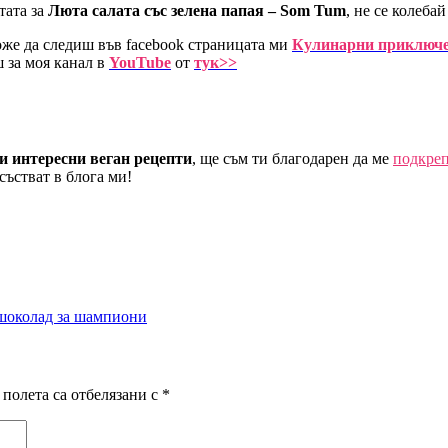
тата за
Люта салата със зелена папая – Som Tum
, не се колеба
може да следиш във facebook страницата ми
Кулинарни приключе
 за моя канал в
YouTube
от
тук>>
и интересни веган рецепти
, ще съм ти благодарен да ме
подкреп
състват в блога ми!
 шоколад за шампиони
полета са отбелязани с
*