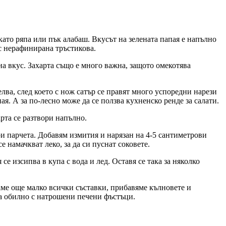
 като ряпа или пък алабаш. Вкусът на зелената папая е напълно
 с нерафинирана тръстикова.
на вкус. Захарта също е много важна, защото омекотява
елва, след което с нож сатър се правят много успоредни нарези
я. А за по-лесно може да се ползва кухненско ренде за салати.
арта се разтвори напълно.
ри парчета. Добавям измития и нарязан на 4-5 сантиметрови
е намачкват леко, за да си пуснат соковете.
се изсипва в купа с вода и лед. Оставя се така за няколко
аме още малко всички съставки, прибавяме кълновете и
 обилно с натрошени печени фъстъци.