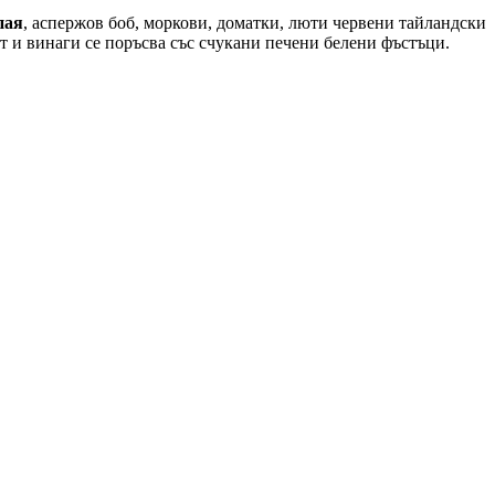
пая
, аспержов боб, моркови, доматки, люти червени тайландски
цет и винаги се поръсва със счукани печени белени фъстъци.