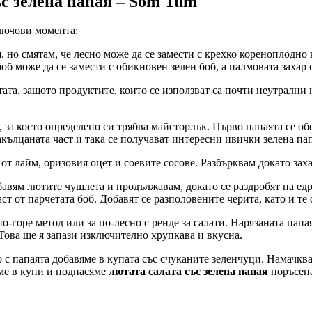
с зелена папая – Som Tum
лючови момента:
, но смятам, че лесно може да се замести с крехко кореноплодно
об може да се замести с обикновен зелен боб, а палмовата захар
тата, защото продуктите, които се използват са почти неутрални 
, за което определено си трябва майсторлък. Първо папаята се об
ълцаната част и така се получават интересни ивички зелена папа
от лайм, оризовия оцет и соевите сосове. Разбърквам докато зах
бавям лютите чушлета и продължавам, докато се раздробят на ед
т от парчетата боб. Добавят се разполовените черита, като и те с
-горе метод или за по-лесно с ренде за салати. Нарязаната папая 
 Това ще я запази изключително хрупкава и вкусна.
 с папаята добавяме в купата със счуканите зеленчуци. Намачкв
ме в купи и поднасяме
лютата салата със зелена папая
поръсена