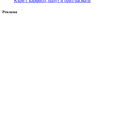
Къри с карфиол, нахут и ориз басмати
Реклама