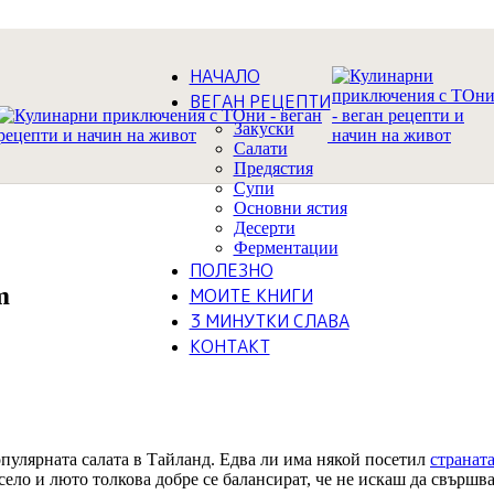
НАЧАЛО
ВЕГАН РЕЦЕПТИ
Закуски
Салати
Предястия
Супи
Основни ястия
Десерти
Ферментации
ПОЛЕЗНО
m
МОИТЕ КНИГИ
3 МИНУТКИ СЛАВА
КОНТАКТ
пулярната салата в Тайланд. Едва ли има някой посетил
странат
село и люто толкова добре се балансират, че не искаш да свършва