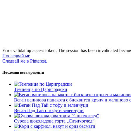
Error validating access token: The session has been invalidated becau
Последвай ме
Следвай ме в Pinterest.
Последни веган рецепти
Темпенца по Цариградски
Веган ванилова панакота с бисквитен крънч и малиново 
Веган Пад Тай с тофу и зеленчуци
Сурова шоколадова торта „Слънчоглед“