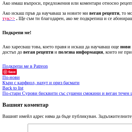
Ако имаш въпроси, предложения или коментари относно рецеп
Ако искаш пръв да научаваш за новите ми
веган рецепти
, то 
тук>>
.
Ще съм ти благодарен, ако ме подкрепиш и се абонираш
Подкрепи ме!
Ако харесваш това, което правя и искаш да научаваш още
нови 
достъп до
веган рецепти
и
полезна информация
, които не при
Подкрепи ме в Patreon
Save
По-нови
Къри с карфиол, нахут и ориз басмати
Back to list
По-стари
Сурови бисквити със сушени смокини и веган течен
Вашият коментар
Вашият имейл адрес няма да бъде публикуван.
Задължителните 