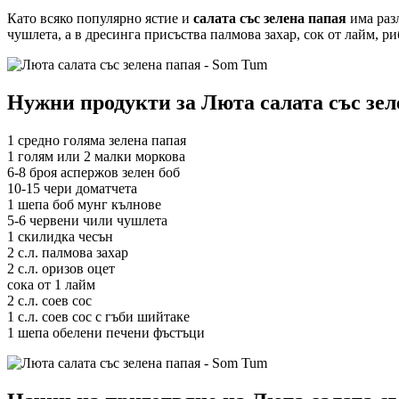
Като всяко популярно ястие и
салата със зелена папая
има раз
чушлета, а в дресинга присъства палмова захар, сок от лайм, р
Нужни продукти за Люта салата със зел
1 средно голяма зелена папая
1 голям или 2 малки моркова
6-8 броя аспержов зелен боб
10-15 чери доматчета
1 шепа боб мунг кълнове
5-6 червени чили чушлета
1 скилидка чесън
2 с.л. палмова захар
2 с.л. оризов оцет
сока от 1 лайм
2 с.л. соев сос
1 с.л. соев сос с гъби шийтаке
1 шепа обелени печени фъстъци