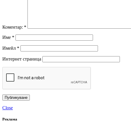
Коментар:
*
Име
*
Имейл
*
Интернет страница
Close
Реклама