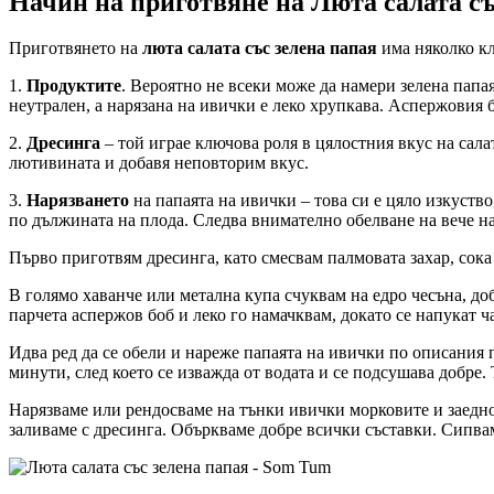
Начин на приготвяне на Люта салата съ
Приготвянето на
люта салата със зелена папая
има няколко к
1.
Продуктите
. Вероятно не всеки може да намери зелена папая
неутрален, а нарязана на ивички е леко хрупкава. Аспержовия б
2.
Дресинга
– той играе ключова роля в цялостния вкус на сала
лютивината и добавя неповторим вкус.
3.
Нарязването
на папаята на ивички – това си е цяло изкуство
по дължината на плода. Следва внимателно обелване на вече нак
Първо приготвям дресинга, като смесвам палмовата захар, сока 
В голямо хаванче или метална купа счуквам на едро чесъна, до
парчета аспержов боб и леко го намачквам, докато се напукат час
Идва ред да се обели и нареже папаята на ивички по описания по
минути, след което се изважда от водата и се подсушава добре.
Нарязваме или рендосваме на тънки ивички морковите и заедно
заливаме с дресинга. Объркваме добре всички съставки. Сипва