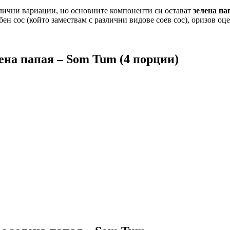
лични вариации, но основните компоненти си остават
зелена па
ибен сос (който замествам с различни видове соев сос), оризов о
ена папая – Som Tum (4 порции)