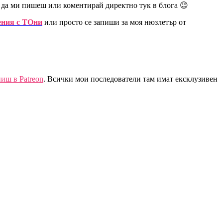
й да ми пишеш или коментирай директно тук в блога 😉
ния с ТОни
или просто се запиши за моя нюзлетър от
иш в Patreon
. Всички мои последователи там имат ексклузивен