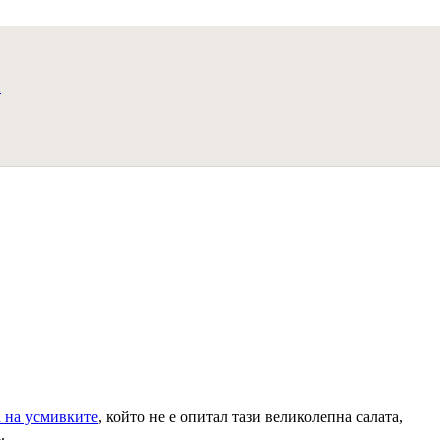
а на усмивките
, който не е опитал тази великолепна салата,
.