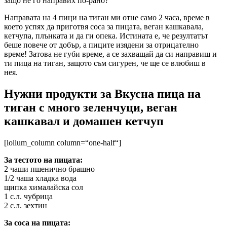
защо не го направих по-рано?
Направата на 4 пици на тиган ми отне само 2 часа, време в
което успях да приготвя соса за пицата, веган кашкавала,
кетчупа, плънката и да ги опека. Истината е, че резултатът
беше повече от добър, а пиците изядени за отрицателно
време! Затова не губи време, а се захващай да си направиш и
ти пица на тиган, защото съм сигурен, че ще се влюбиш в
нея.
Нужни продукти за Вкусна пица на
тиган с много зеленчуци, веган
кашкавал и домашен кетчуп
[lollum_column column=“one-half“]
За тестото на пицата:
2 чаши пшенично брашно
1/2 чаша хладка вода
щипка хималайска сол
1 с.л. чубрица
2 с.л. зехтин
За соса на пицата: