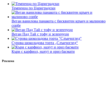
Темпенца по Цариградски
Веган ванилова панакота с бисквитен крънч и малиново
сорбе
Веган Пад Тай с тофу и зеленчуци
Сурова шоколадова торта „Слънчоглед“
Къри с карфиол, нахут и ориз басмати
Реклама