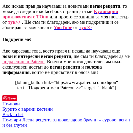
Ако искаш пръв да научаваш за новите ми
веган рецепти
, то
може да следиш във facebook страницата ми
Кулинарни
приключения с ТОни
или просто се запиши за моя нюзлетър
от
тук>>
.
Ще съм ти благодарен, ако ме подкрепиш и се
абонираш за моя канал в
YouTube
от
тук>>
Подкрепи ме!
Ако харесваш това, което правя и искаш да научаваш още
нови и интересни веган рецепти
, ще съм ти благодарен да ме
подкрепиш в Patreon
. Всички мои последователи там имат
ексклузивен достъп до
веган рецепти
и
полезна
информация
, които не присъстват в блога ми!
[lollum_button link=“https://www.patreon.com/xligon“
text=“Подкрепи ме в Patreon >>“ target=“_blank“]
Save
По-нови
Бурито с варени кестени
Back to list
По-стари
Лесна рецепта за шоколадово брауни – сурово, веган
и без глутен