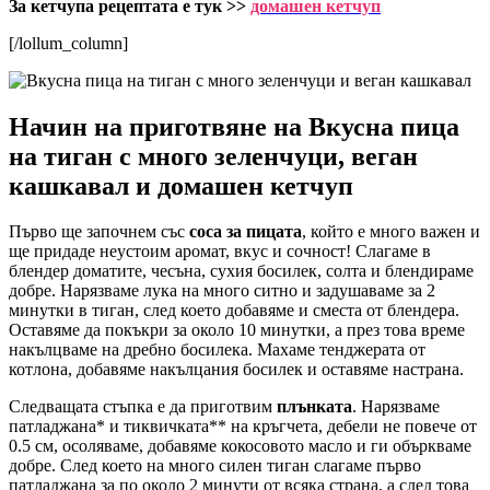
За кетчупа рецептата е тук >>
домашен кетчуп
[/lollum_column]
Начин на приготвяне на Вкусна пица
на тиган с много зеленчуци, веган
кашкавал и домашен кетчуп
Първо ще започнем със
соса за пицата
, който е много важен и
ще придаде неустоим аромат, вкус и сочност! Слагаме в
блендер доматите, чесъна, сухия босилек, солта и блендираме
добре. Нарязваме лука на много ситно и задушаваме за 2
минутки в тиган, след което добавяме и сместа от блендера.
Оставяме да покъкри за около 10 минутки, а през това време
накълцваме на дребно босилека. Махаме тенджерата от
котлона, добавяме накълцания босилек и оставяме настрана.
Следващата стъпка е да приготвим
плънката
. Нарязваме
патладжана* и тиквичката** на кръгчета, дебели не повече от
0.5 см, осоляваме, добавяме кокосовото масло и ги объркваме
добре. След което на много силен тиган слагаме първо
патладжана за по около 2 минути от всяка страна, а след това