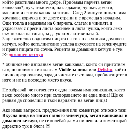
който разстилам много добре. Прибавям парчета веган
кашкавал*, лук, тиквички, патладжани, чушки, домати,
маслини и слагам капак на тигана. След 2 минути пицата има
хрупкава коричка и от двете страни и е време да я извадим.
Още топла я нарязвам на 6 парчета, слагам в чинията и
украсявам с пресни листа босилек и люта чушка, която леко
съм пекнал на тиган, за да укротя лютивината й.
Задължително поднасям пицата на тиган с купичка домашен
кетчуп, който допълнително усилва вкусовете на зеленчуците
и прави пицата по-сочна. Рецепта за домашния кетчуп е тук
>>
домашен кетчуп
* обикновено използвам веган кашкавал, който си приготвям
сам, но понякога използвам
Violife за пица
или
Delishu
, който
лично предпочитам, заради чистите съставки, пробиотиците в
него и не на последно място вкуса.
Не забравяй, че готвенето е една голяма импровизация, което
важи особено много при сътворяването на една пица! Ще се
радвам да споделиш и твои варианти на веган пица!
Ако имаш въпроси, предложения или коментари относно тази
Вкусна пица на тиган с много зеленчуци, веган кашкавал и
домашен кетчуп
, не се колебай да ми пишеш или коментирай
директно тук в блога 😉