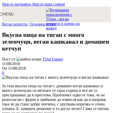
Skip to navigation
Skip to main content
MENU
Веган рецепти
,
Основни ястия
Вкусна пица на тиган с много
зеленчуци, веган кашкавал и домашен
кетчуп
Пост от
TOni Ginger
11/08/2018
On 11/08/2018
0
За тази вкусна пица на тиган с домашен веган кашкавал и
много зеленчуци си мечтаех от една година и все не се
престрашавах да я приготвя. Проблемът идва от това, че не
разполагам с фурна и трябваше да измисля как да я направя,
така че да стане добре опечена, с хрупкава коричка и сочна
плънка. Е, намерих решение и то доста лесно! Само се питам,