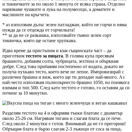
и тиквичките за по около 1 минута от всяка страна. Отделно
нарязваме чушките и лука на полумесеци, а доматите и
маслините на кръгчета.
* аз използвам дълъг зелен патладжан, който не горчи и няма
нужда да се отцежда от горчилката!
** за да не се разкашка, използвайте тъмно зелен сорт
тиквичка, която ще остане хрупкава.
Идва време да пристъпим и към същинската част – да
приготвим
тестото за пицата
. В голяма купа пресявам
брашното, добавям солта, чубрицата, зехтина и обърквам
добре. След това прибавям постепенно от водата, докато не
получа пухкаво тесто, което вече не лепне. Импровизирай с
различни брашна и виж, което ще ти допадне най-много. Аз
най-често използвам пълнозърнесто брашно 1050, но понякога
взимам и тип 500. След като тестото е готово, го оставям да си
почине за 10 минутки.
Разделям тестото на 4 и оформям тънки блатове с диаметър
около 25-26 см. Нагрявам тигана и слагам блата да се пече.
След около 2 минутки е готов. Внимавай да не го прегориш!
Обръщам блата и бързо слагам 2-3 лъжици от соса за пица,