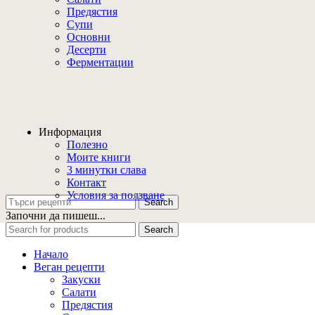
Предястия
Супи
Основни
Десерти
Ферментации
Информация
Полезно
Моите книги
3 минутки слава
Контакт
Условия за ползване
Search
Започни да пишеш...
Search
Начало
Веган рецепти
Закуски
Салати
Предястия