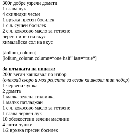
300г добре узрели домати
1 глава лук
4 скилидки чесън
1 връзка пресен босилек
1 с.л. сушен босилек
2 с.л. кокосово масло за готвене
черен пипер на вкус
хималайска сол на вкус
[/lollum_column]
[lollum_column column=“one-half“ last=“true“]
За плънката на пицата:
200г веган кашкавал по избор
(
очаквай скоро и моя рецепта за веган кашкавал тип чедър
)
1 червена чушка
2 домата
1 малка зелена тиквичка
1 малък патладжан
1 с.л. кокосово масло за готвене
1 глава червен лук
10 обезкостени зелени маслини
4 люти чушки
1/2 връзка пресен босилек