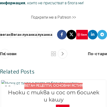
информация
, които не присъстват в блога ми!
Подкрепи ме в Patreon >>
веган
Веган луканка
луканка
Save
По-нови
По-стари
Related Posts
ВЕГАН РЕЦЕПТИ
,
ОСНОВНИ ЯСТИЯ
08
Ньоки с тиква и сос от босилек
НОЕ.
и кашу