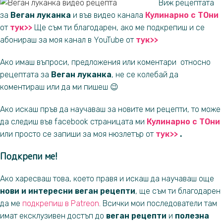
Виж рецептата
за
Веган луканка
и във видео канала
Кул
инарно с ТО
ни
от
тук>>
Ще съм ти благодарен, ако ме подкрепиш и се
абонираш за моя канал в YouTube от
т
ук
>>
Ако имаш въпроси, предложения или коментари относно
рецептата за
Веган луканка
, не се колебай да
коментираш или да ми пишеш 😉
Ако искаш пръв да научаваш за новите ми рецепти, то може
да следиш във facebook страницата ми
Кулина
рно с
ТОн
и
или просто се запиши за моя нюзлетър от
ту
к>
>
.
Подкрепи ме!
Ако харесваш това, което правя и искаш да научаваш още
нови и интересни веган рецепти
, ще съм ти благодарен
да ме
подкрепиш в Patreon
. Всички мои последователи там
имат ексклузивен достъп до
веган рецепти
и
полезна