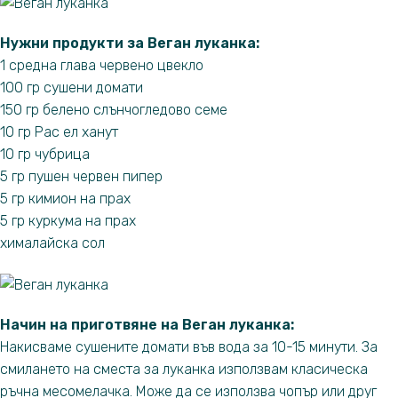
Нужни продукти за Веган луканка
:
1 средна глава червено цвекло
100 гр сушени домати
150 гр белено слънчогледово семе
10 гр Рас ел ханут
10 гр чубрица
5 гр пушен червен пипер
5 гр кимион на прах
5 гр куркума на прах
хималайска сол
Начин на приготвяне на Веган луканка:
Накисваме сушените домати във вода за 10-15 минути. За
смилането на сместа за луканка използвам класическа
ръчна месомелачка. Може да се използва чопър или друг