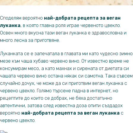
Споделям вероятно
най-добрата рецепта за веган
луканка
, в която главна роля играе червеното цвекло.
Освен много вкусна тази веган луканка е здравословна и
много лесна за приготвяне.
Луканката се е запечатала в главата ми като чудесно зимно
мезе към чаша хубаво червено вино. От известно време не
консумирам месо, а като махнах и сирената от диетата си
чашата червено вино остана някак си самотна. Така съвсем
случайно дочух, че може да си приготвим веган луканка с
червено цвекло. Голямо търсене падна в интернет, но
рецептите до които се добрах, не бяха достатъчно
автентични, затова след известна доза опити създадох
вероятно
най-добрата рецепта за веган луканка
с
червено цвекло.