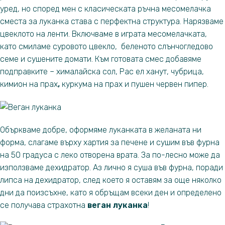
уред, но според мен с класическата ръчна месомелачка
сместа за луканка става с перфектна структура. Нарязваме
цвеклото на ленти. Включваме в играта месомелачката,
като смиламе суровото цвекло, беленото слънчогледово
семе и сушените домати. Към готовата смес добавяме
подправките – хималайска сол, Рас ел ханут, чубрица,
кимион на прах
,
куркума на прах и пушен червен пипер.
Объркваме добре, оформяме луканката в желаната ни
форма, слагаме върху хартия за печене и сушим във фурна
на 50 градуса с леко отворена врата. За по-лесно може да
използваме дехидратор. Аз лично я суша във фурна, поради
липса на дехидратор, след което я оставям за още няколко
дни да поизсъхне, като я обръщам всеки ден и определено
се получава страхотна
веган луканка
!